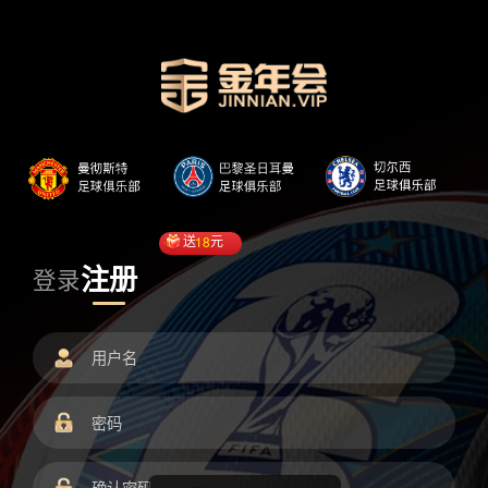
送
18
元
注册
登录